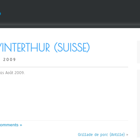
s
TERTHUR (SUISSE)
, 2009
is Août 2009.
omments »
Grillade de porc (Antille)
»