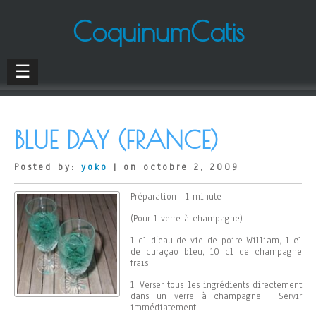
CoquinumCatis
☰
BLUE DAY (FRANCE)
Posted by:
yoko
| on octobre 2, 2009
Préparation : 1 minute
(Pour 1 verre à champagne)
1 cl d’eau de vie de poire William, 1 cl
de curaçao bleu, 10 cl de champagne
frais
1. Verser tous les ingrédients directement
dans un verre à champagne. Servir
immédiatement.