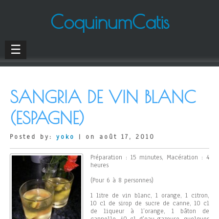
CoquinumCatis
☰
SANGRIA DE VIN BLANC
(ESPAGNE)
Posted by:
yoko
| on août 17, 2010
Préparation : 15 minutes, Macération : 4
heures
(Pour 6 à 8 personnes)
1 litre de vin blanc, 1 orange, 1 citron,
10 cl de sirop de sucre de canne, 10 cl
de liqueur à l’orange, 1 bâton de