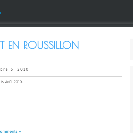
s
T EN ROUSSILLON
bre 5, 2010
is Août 2010.
omments »