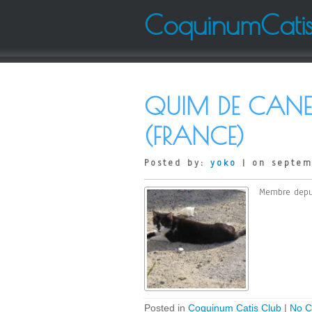
CoquinumCati
QUIM DE CANE
(FRANCE)
Posted by:
yoko
| on septem
Membre depu
Posted in
Coquinum Catis Club
|
No C