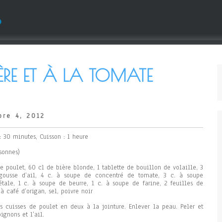
s
ÈRE ET À LA TOMATE
re 4, 2012
: 30 minutes, Cuisson : 1 heure
sonnes)
e poulet, 60 cl de bière blonde, 1 tablette de bouillon de volaille, 3
 gousse d’ail, 4 c. à soupe de concentré de tomate, 3 c. à soupe
étale, 1 c. à soupe de beurre, 1 c. à soupe de farine, 2 feuilles de
. à café d’origan, sel, poivre noir
es cuisses de poulet en deux à la jointure. Enlever la peau. Peler et
ignons et l’ail.