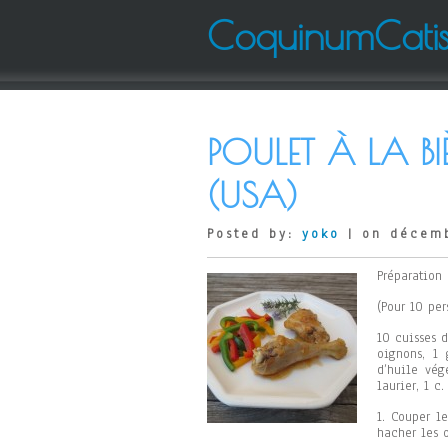
CoquinumCati
POULET À LA BI
(USA)
Posted by:
yoko
| on décemb
Préparation 
(Pour 10 per
10 cuisses d
oignons, 1
d’huile vég
laurier, 1 c
1. Couper l
hacher les o