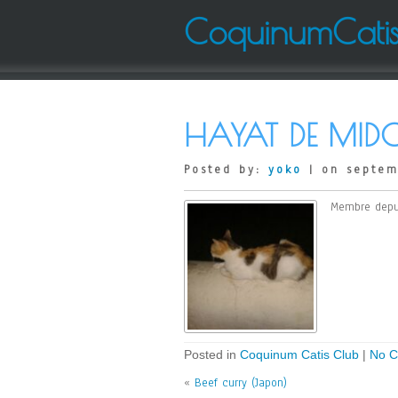
CoquinumCati
HAYAT DE MIDO
Posted by:
yoko
| on septem
Membre depui
Posted in
Coquinum Catis Club
|
No C
«
Beef curry (Japon)