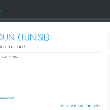
s
UN (TUNISIE)
bre 16, 2014
s Août 2014.
omments »
Ferhat de Midoun (Tunisie)
»