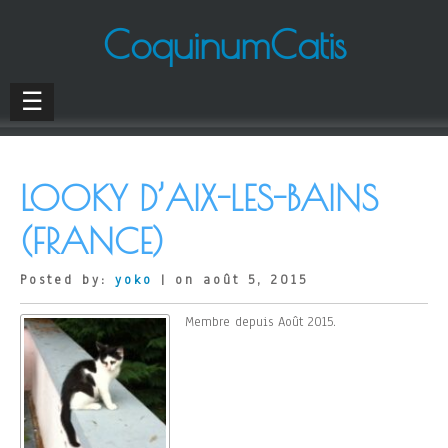
CoquinumCatis
☰
LOOKY D’AIX-LES-BAINS
(FRANCE)
Posted by:
yoko
| on août 5, 2015
Membre depuis Août 2015.