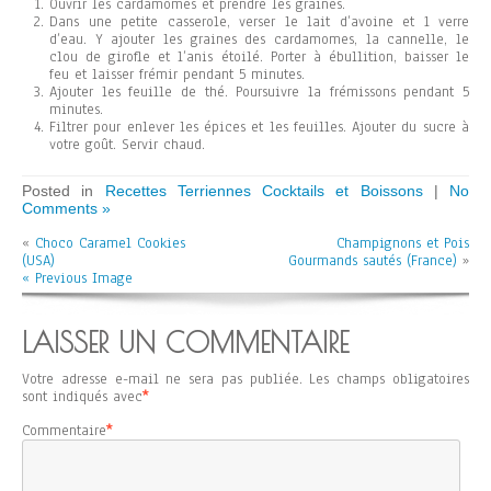
Ouvrir les cardamomes et prendre les graines.
Dans une petite casserole, verser le lait d’avoine et 1 verre
d’eau. Y ajouter les graines des cardamomes, la cannelle, le
clou de girofle et l’anis étoilé. Porter à ébullition, baisser le
feu et laisser frémir pendant 5 minutes.
Ajouter les feuille de thé. Poursuivre la frémissons pendant 5
minutes.
Filtrer pour enlever les épices et les feuilles. Ajouter du sucre à
votre goût. Servir chaud.
Posted in
Recettes Terriennes Cocktails et Boissons
|
No
Comments »
«
Choco Caramel Cookies
Champignons et Pois
(USA)
Gourmands sautés (France)
»
« Previous Image
LAISSER UN COMMENTAIRE
Votre adresse e-mail ne sera pas publiée.
Les champs obligatoires
sont indiqués avec
*
Commentaire
*