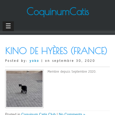
CoquinumCatis
☰
KINO DE HYÈRES (FRANCE)
Posted by:
yoko
| on septembre 30, 2020
Membre depuis Septembre 2020.
Posted in
Coquinum Catis Club
|
No Comments »