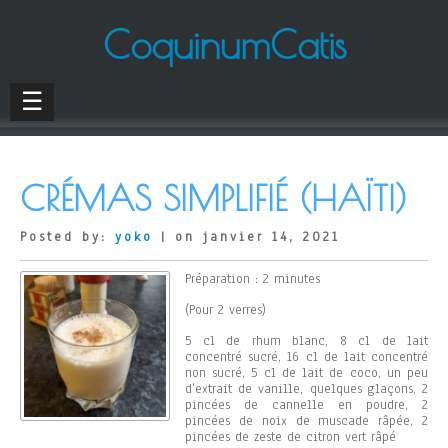
CoquinumCatis
☰
CRÉMAS SIMPLIFIÉ (HAÏTI)
Posted by:
yoko
| on janvier 14, 2021
Préparation : 2 minutes
(Pour 2 verres)
5 cl de rhum blanc, 8 cl de lait
concentré sucré, 16 cl de lait concentré
non sucré, 5 cl de lait de coco, un peu
d’extrait de vanille, quelques glaçons, 2
pincées de cannelle en poudre, 2
pincées de noix de muscade râpée, 2
pincées de zeste de citron vert râpé