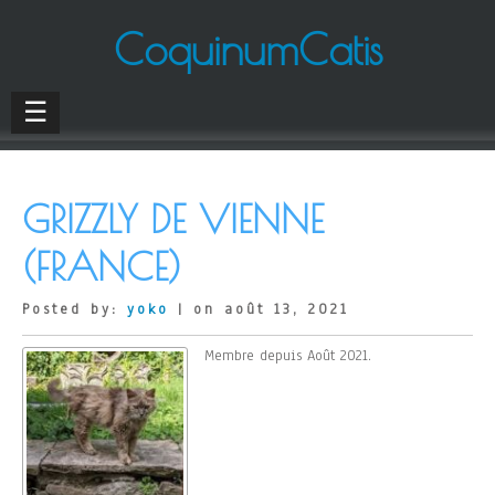
CoquinumCatis
☰
GRIZZLY DE VIENNE
(FRANCE)
Posted by:
yoko
| on août 13, 2021
Membre depuis Août 2021.