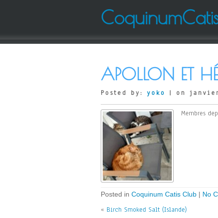
CoquinumCati
APOLLON ET HÉ
Posted by:
yoko
| on janvier
Membres depu
Posted in
Coquinum Catis Club
|
No C
«
Birch Smoked Salt (Islande)