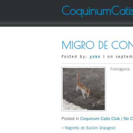
CoquinumCati
MIGRO DE CON
Posted by:
yoko
| on septem
Fromagerie.
Posted in
Coquinum Catis Club
|
No C
«
Negretto de Bailen (Espagne)