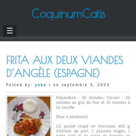
CoquinumCatis
☰
FRITA AUX DEUX VIANDES
D’ANGÈLE (ESPAGNE)
Posted by:
yoko
| on septembre 9, 2009
Préparation : 30 minutes, Cuisson : 20
minutes au gril du four et 45 minutes à
la cocotte
(Pour 4 personnes)
1/2 poulet coupé en morceaux, 400 g
d’échine de porc, 2 poivrons rouges, 1