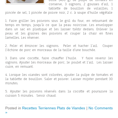
boîte (400 g) de pulpe de tomates en
conserve, 3 oignons, 2 gousses d’ail, 1
tablette de bouillon de volailles, 1
pincée de sel, 1 pincée de poivre noir, 2 c. à soupe d’huile végétale
1. Faire griller les poivrons sous le gril du four, en retournant de
temps en temps, jusqu’à ce que la peau noircisse. Les envelopper
dans un sac en plastique et les laisser tiédir dedans. Enlever la
peau et les graines des poivrons et couper la chair en fines
lamelles. Les réserver.
2. Peler et émincer les oignons. Peler et hacher l’ail. Couper
l’échine de porc en morceaux de la taille d’une bouchée.
3. Dans une cocotte, faire chauffer l’huile. Y faire revenir les
oignons. Ajouter les morceaux de porc, le poulet et l’ail. Les laisser
cuire, en remuant.
4. Lorsque les viandes sont colorées, ajouter la pulpe de tomates et
la tablette de bouillon. Saler et poivrer. Laisser mijoter pendant 30
minutes.
5. Ajouter les poivrons réservés dans la cocotte et poursuivre la
cuisson 5 minutes. Servir chaud.
Posted in
Recettes Terriennes Plats de Viandes
|
No Comments
»