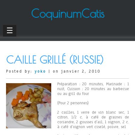
CoquinumCatis
☰
CAILLE GRILLÉ (RUSSIE)
Posted by:
yoko
| on janvier 2, 2010
Préparation : 20 minutes, Marinade : 1
nuit, Cuisson : 20 minutes au barbecue
ou au gril du four
(Pour 2 personnes)
2 cailles, 1 verre de vin blanc sec, 1
citron, 1/2 c. à café de graines de
coriandre, 2 gousses d’ail, 1 oignon, 2 c.
à café d’oignon vert ciselé, poivre, sel