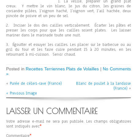
1. La veille, préparer un grand plat
creux. Y mettre le vin blanc, le jus du citron, les graines de
coriandre pilées, l’oignon haché, l’oignon vert, l’ail hachée, deux
pincée de poivre et un peu de sel.
2. Inciser le dos des cailles verticalement. Écarter les pâtes et
presser les corps pour que les cailles soient plates. Les laisser
mariner dans le marinade toute une nuit.
3. Égoutter et essuyer les cailles. Les placer sur le barbecue ou au
gril du four et les faire cuire pendant 15 à 20 minutes, en les
retournant à mi-cuisson. Servir chaud.
Posted in
Recettes Terriennes Plats de Volailles
|
No Comments
»
«
Purée de céleri-rave (France)
Blanc de poulet à la landaise
(France)
»
« Previous Image
LAISSER UN COMMENTAIRE
Votre adresse e-mail ne sera pas publiée.
Les champs obligatoires
sont indiqués avec
*
Commentaire
*