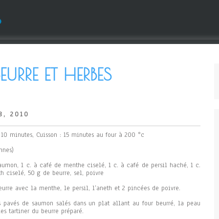
s
RRE ET HERBES
8, 2010
: 10 minutes, Cuisson : 15 minutes au four à 200 °c
nnes)
aumon, 1 c. à café de menthe ciselé, 1 c. à café de persil haché, 1 c.
h ciselé, 50 g de beurre, sel, poivre
eurre avec la menthe, le persil, l’aneth et 2 pincées de poivre.
s pavés de saumon salés dans un plat allant au four beurré, la peau
Les tartiner du beurre préparé.