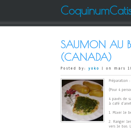
CoquinumCati
SAUMON AU BEU
(CANADA)
Posted by:
yoko
| on mars 1
Préparation 
(Pour 4 perso
4 pavés de s
à café d’anet
1. Mixer le b
2. Ranger le
vers le bas. 