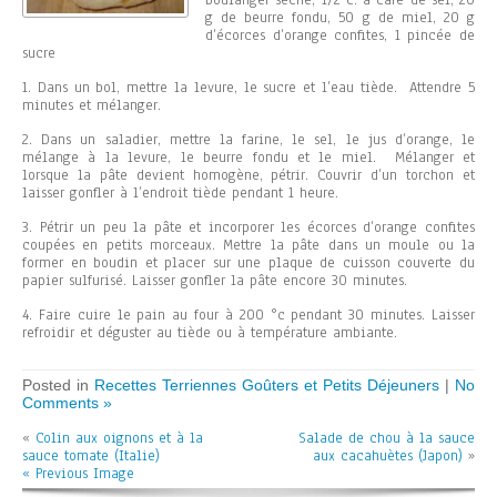
boulanger sèche, 1/2 c. à café de sel, 20
g de beurre fondu, 50 g de miel, 20 g
d’écorces d’orange confites, 1 pincée de
sucre
1. Dans un bol, mettre la levure, le sucre et l’eau tiède. Attendre 5
minutes et mélanger.
2. Dans un saladier, mettre la farine, le sel, le jus d’orange, le
mélange à la levure, le beurre fondu et le miel. Mélanger et
lorsque la pâte devient homogène, pétrir. Couvrir d’un torchon et
laisser gonfler à l’endroit tiède pendant 1 heure.
3. Pétrir un peu la pâte et incorporer les écorces d’orange confites
coupées en petits morceaux. Mettre la pâte dans un moule ou la
former en boudin et placer sur une plaque de cuisson couverte du
papier sulfurisé. Laisser gonfler la pâte encore 30 minutes.
4. Faire cuire le pain au four à 200 °c pendant 30 minutes. Laisser
refroidir et déguster au tiède ou à température ambiante.
Posted in
Recettes Terriennes Goûters et Petits Déjeuners
|
No
Comments »
«
Colin aux oignons et à la
Salade de chou à la sauce
sauce tomate (Italie)
aux cacahuètes (Japon)
»
« Previous Image