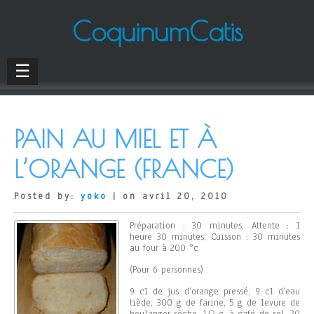
CoquinumCatis
☰
PAIN AU MIEL ET À
L’ORANGE (FRANCE)
Posted by:
yoko
| on avril 20, 2010
Préparation : 30 minutes, Attente : 1
heure 30 minutes, Cuisson : 30 minutes
au four à 200 °c
(Pour 6 personnes)
9 cl de jus d’orange pressé, 9 cl d’eau
tiède, 300 g de farine, 5 g de levure de