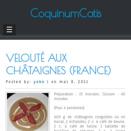
CoquinumCatis
☰
VELOUTÉ AUX
CHÂTAIGNES (FRANCE)
Posted by:
yoko
| on mai 8, 2011
Préparation : 15 minutes, Cuisson : 40
minutes
(Pour 4 personnes)
600 g de châtaignes congelées ou en
bocal, 2 échalotes, 2 c. à café de beurre,
2 c. à café de farine, 1 tablette de