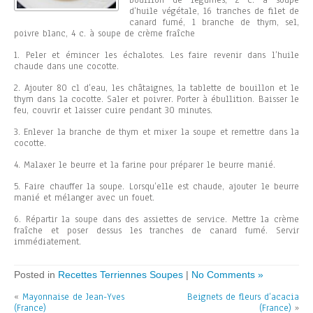
bouillon de légumes, 2 c. à soupe
d’huile végétale, 16 tranches de filet de
canard fumé, 1 branche de thym, sel,
poivre blanc, 4 c. à soupe de crème fraîche
1. Peler et émincer les échalotes. Les faire revenir dans l’huile
chaude dans une cocotte.
2. Ajouter 80 cl d’eau, les châtaignes, la tablette de bouillon et le
thym dans la cocotte. Saler et poivrer. Porter à ébullition. Baisser le
feu, couvrir et laisser cuire pendant 30 minutes.
3. Enlever la branche de thym et mixer la soupe et remettre dans la
cocotte.
4. Malaxer le beurre et la farine pour préparer le beurre manié.
5. Faire chauffer la soupe. Lorsqu’elle est chaude, ajouter le beurre
manié et mélanger avec un fouet.
6. Répartir la soupe dans des assiettes de service. Mettre la crème
fraîche et poser dessus les tranches de canard fumé. Servir
immédiatement.
Posted in
Recettes Terriennes Soupes
|
No Comments »
«
Mayonnaise de Jean-Yves
Beignets de fleurs d’acacia
(France)
(France)
»