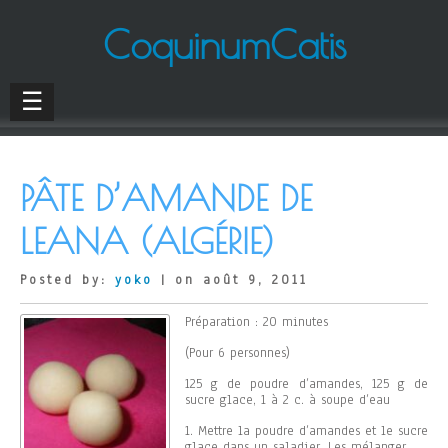
CoquinumCatis
☰
PÂTE D’AMANDE DE
LEANA (ALGÉRIE)
Posted by:
yoko
| on août 9, 2011
Préparation : 20 minutes
(Pour 6 personnes)
125 g de poudre d’amandes, 125 g de
sucre glace, 1 à 2 c. à soupe d’eau
1. Mettre la poudre d’amandes et le sucre
glace dans un saladier. Les mélanger.