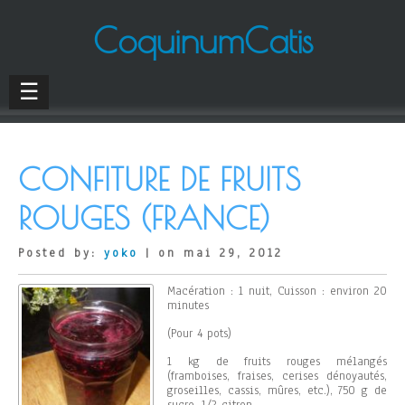
CoquinumCatis
☰
CONFITURE DE FRUITS
ROUGES (FRANCE)
Posted by:
yoko
| on mai 29, 2012
Macération : 1 nuit, Cuisson : environ 20
minutes
(Pour 4 pots)
1 kg de fruits rouges mélangés
(framboises, fraises, cerises dénoyautés,
groseilles, cassis, mûres, etc.), 750 g de