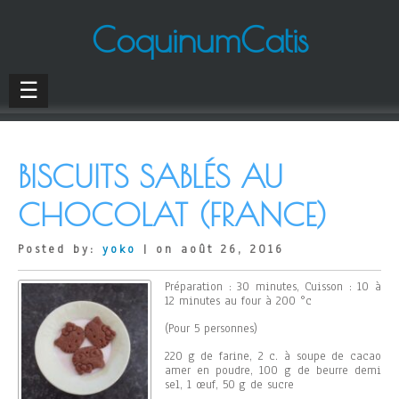
CoquinumCatis
☰
BISCUITS SABLÉS AU
CHOCOLAT (FRANCE)
Posted by:
yoko
| on août 26, 2016
Préparation : 30 minutes, Cuisson : 10 à
12 minutes au four à 200 °c
(Pour 5 personnes)
220 g de farine, 2 c. à soupe de cacao
amer en poudre, 100 g de beurre demi
sel, 1 œuf, 50 g de sucre