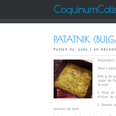
CoquinumCati
PATATNIK (BULG
Posted by:
yoko
| on décemb
Préparation
(Pour 4 pers
800 g de po
soupe de fa
le plat
1. Peler et
d’olive, du 
2. Beurrer 
pommes de terre.