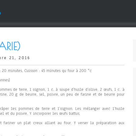
s
ARIE)
re 21, 2016
 : 20 minutes, Cuisson : 45 minutes qu four à 200 °c
onnes)
mmes de terre, 1 oignon, 1 c. à soupe d’huile d’olive, 2 œufs, 1 c. à
rine, 20 g de beurre, sel, poivre, un peu de farine et de beurre pour
 râper les pommes de terre et l’oignon. Les mélanger avec l’huile
sel et du poivre. Y incorporer les œufs battus.
et fariner un plat creux allant au four. Y verser la préparation aux