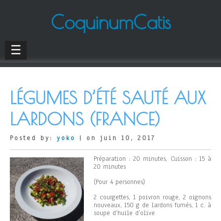
CoquinumCatis
☰
LÉGUMES D’ÉTÉ SAUTÉ AUX
LARDONS (FRANCE)
Posted by:
yoko
| on juin 10, 2017
Préparation : 20 minutes, Cuisson : 15 à
20 minutes
(Pour 4 personnes)
2 courgettes, 1 poivron rouge, 2 oignons
nouveaux, 150 g de lardons fumés, 1 c. à
soupe d’huile d’olive