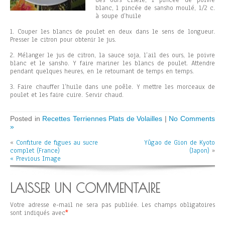
des ours ciselé, 1 pincée de poivre
blanc, 1 pincée de sansho moulé, 1/2 c.
à soupe d’huile
1. Couper les blancs de poulet en deux dans le sens de longueur.
Presser le citron pour obtenir le jus.
2. Mélanger le jus de citron, la sauce soja, l’ail des ours, le poivre
blanc et le sansho. Y faire mariner les blancs de poulet. Attendre
pendant quelques heures, en le retournant de temps en temps.
3. Faire chauffer l’huile dans une poêle. Y mettre les morceaux de
poulet et les faire cuire. Servir chaud.
Posted in
Recettes Terriennes Plats de Volailles
|
No Comments
»
«
Confiture de figues au sucre
Yûgao de Gion de Kyoto
complet (France)
(Japon)
»
« Previous Image
LAISSER UN COMMENTAIRE
Votre adresse e-mail ne sera pas publiée.
Les champs obligatoires
sont indiqués avec
*