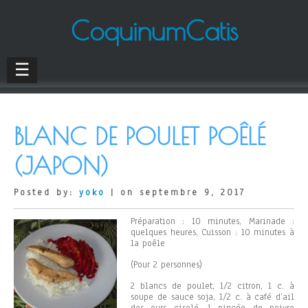
CoquinumCatis
☰
BLANC DE POULET POÊLÉ
(JAPON)
Posted by:
yoko
| on septembre 9, 2017
Préparation : 10 minutes, Marinade :
quelques heures, Cuisson : 10 minutes à
la poêle
(Pour 2 personnes)
2 blancs de poulet, 1/2 citron, 1 c. à
soupe de sauce soja, 1/2 c. à café d’ail