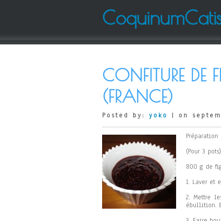
CoquinumCati
CONFITURE DE 
(FRANCE)
Posted by:
yoko
| on septem
Préparation 
(Pour 3 pots)
800 g de fi
1. Laver et 
2. Mettre l
ébullition. 
3. Faire bou