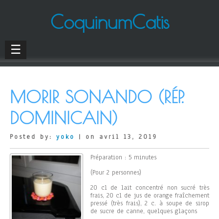
CoquinumCatis
☰
MORIR SONANDO (RÉP.
DOMINICAIN)
Posted by:
yoko
| on avril 13, 2019
Préparation : 5 minutes
(Pour 2 personnes)
20 cl de lait concentré non sucré très
frais, 20 cl de jus de orange fraîchement
pressé (très frais), 2 c. à soupe de sirop
de sucre de canne, quelques glaçons