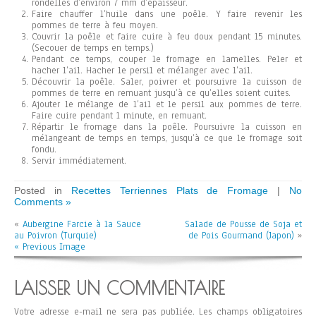
rondelles d’environ 7 mm d’épaisseur.
Faire chauffer l’huile dans une poêle. Y faire revenir les
pommes de terre à feu moyen.
Couvrir la poêle et faire cuire à feu doux pendant 15 minutes.
(Secouer de temps en temps.)
Pendant ce temps, couper le fromage en lamelles. Peler et
hacher l’ail. Hacher le persil et mélanger avec l’ail.
Découvrir la poêle. Saler, poivrer et poursuivre la cuisson de
pommes de terre en remuant jusqu’à ce qu’elles soient cuites.
Ajouter le mélange de l’ail et le persil aux pommes de terre.
Faire cuire pendant 1 minute, en remuant.
Répartir le fromage dans la poêle. Poursuivre la cuisson en
mélangeant de temps en temps, jusqu’à ce que le fromage soit
fondu.
Servir immédiatement.
Posted in
Recettes Terriennes Plats de Fromage
|
No
Comments »
«
Aubergine Farcie à la Sauce
Salade de Pousse de Soja et
au Poivron (Turquie)
de Pois Gourmand (Japon)
»
« Previous Image
LAISSER UN COMMENTAIRE
Votre adresse e-mail ne sera pas publiée.
Les champs obligatoires