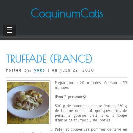
CoquinumCatis
☰
TRUFFADE (FRANCE)
Posted by:
yoko
| on juin 22, 2020
Préparation : 20 minutes, Cuisson : 30
minutes
(Pour 2 personnes)
500 g de pommes de terre fermes, 250 g
de tomme de cantal, quelques brins de
persil, 2 gousses d’ail, 1 c. à soupe
d’huile de tournesol, sel, poivre
Peler et couper les pommes de terre en