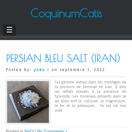
CoquinumCatis
☰
PERSIAN BLEU SALT (IRAN)
Posted by:
yoko
| on septembre 1, 2022
Sel gemme extrait dans les montages de
la province de Semman en Iran. Il doit
ses reflets bleutés à la présence de
Sylvinite. Les minéraux présents dans le
sel bleu sont le calcium, le magnésium,
le fer et le potassium. Ce sel est non
iodé.
Posted in
NaCl
|
No Comments »