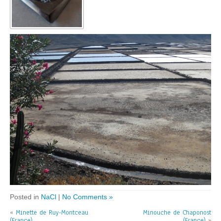
Posted in
NaCl
|
No Comments »
«
Minette de Ruy-Montceau
Minouche de Chaponost
(France)
(France)
»