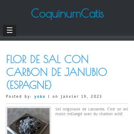
CoquinumCatis
☰
FLOR DE SAL CON
CARBON DE JANUBIO
(ESPAGNE)
Posted by:
yoko
| on janvier 19, 2023
Sel originaire de Lanzarote. C’est un sel
marin mélangé avec du charbon actif.