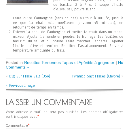
pour la version végétarienne), 8 feuilles
de basilic, 2 à 4 c. à soupe d’huile
d’olive, sel, poivre blanc
Faire cuire l’aubergine (sans coupée) au four à 180 °c, jusqu’à
ce que la chair soit moelleuse (environ 45 minutes), en
retournant de temps en temps.
Enlever la peau de l’aubergine et mettre la chair dans un robot-
mixeur. Ajouter l’amande en poudre, le fromage, les feuilles de
basilic, du sel et du poivre. Faire marcher l’appareil. Ajouter
l’huile d’olive et remixer. Rectifier l’assaisonnement. Servir à
température ambiante ou frais.
Posted in
Recettes Terriennes Tapas et Apéritifs à grignoter
|
No
Comments »
«
Big Sur Flake Salt (USA)
Pyramid Salt Flakes (Chypre)
»
« Previous Image
LAISSER UN COMMENTAIRE
Votre adresse e-mail ne sera pas publiée.
Les champs obligatoires
sont indiqués avec
*
Commentaire
*