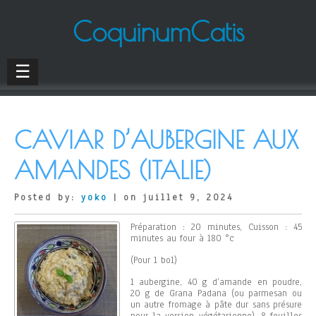
CoquinumCatis
☰
CAVIAR D’AUBERGINE AUX
AMANDES (ITALIE)
Posted by:
yoko
| on juillet 9, 2024
Préparation : 20 minutes, Cuisson : 45
minutes au four à 180 °c
(Pour 1 bol)
1 aubergine, 40 g d’amande en poudre,
20 g de Grana Padana (ou parmesan ou
un autre fromage à pâte dur sans présure