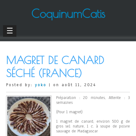
CoquinumCatis
☰
MAGRET DE CANARD
SÉCHÉ (FRANCE)
Posted by:
yoko
| on août 11, 2024
Préparation : 20 minutes, Attente : 3
semaines
(Pour 1 magret)
1 magret de canard, environ 500 g de
gros sel nature, 1 c. à soupe de poivre
sauvage de Madagascar