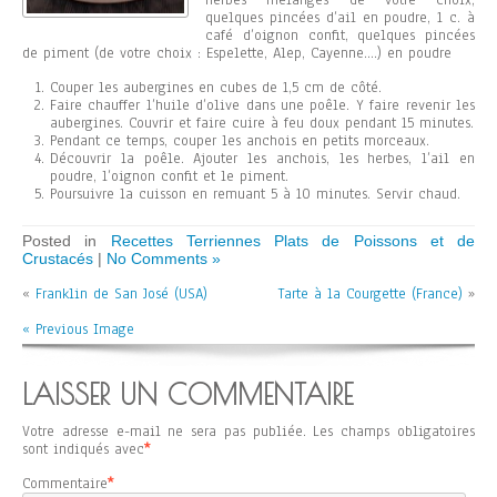
herbes mélangés de votre choix,
quelques pincées d’ail en poudre, 1 c. à
café d’oignon confit, quelques pincées
de piment (de votre choix : Espelette, Alep, Cayenne….) en poudre
Couper les aubergines en cubes de 1,5 cm de côté.
Faire chauffer l’huile d’olive dans une poêle. Y faire revenir les
aubergines. Couvrir et faire cuire à feu doux pendant 15 minutes.
Pendant ce temps, couper les anchois en petits morceaux.
Découvrir la poêle. Ajouter les anchois, les herbes, l’ail en
poudre, l’oignon confit et le piment.
Poursuivre la cuisson en remuant 5 à 10 minutes. Servir chaud.
Posted in
Recettes Terriennes Plats de Poissons et de
Crustacés
|
No Comments »
«
Franklin de San José (USA)
Tarte à la Courgette (France)
»
« Previous Image
LAISSER UN COMMENTAIRE
Votre adresse e-mail ne sera pas publiée.
Les champs obligatoires
sont indiqués avec
*
Commentaire
*