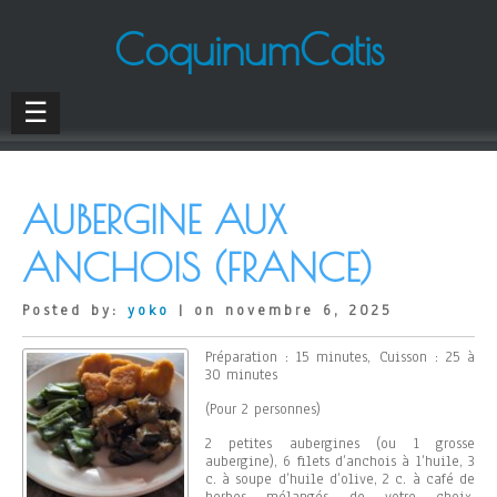
CoquinumCatis
☰
AUBERGINE AUX
ANCHOIS (FRANCE)
Posted by:
yoko
| on novembre 6, 2025
Préparation : 15 minutes, Cuisson : 25 à
30 minutes
(Pour 2 personnes)
2 petites aubergines (ou 1 grosse
aubergine), 6 filets d’anchois à l’huile, 3
c. à soupe d’huile d’olive, 2 c. à café de