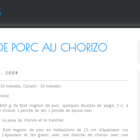
s
 DE PORC AU CHORIZO
2, 2009
: 10 minutes, Cuisson : 10 minutes
nnes)
 600 g de filet mignon de porc, quelques feuilles de sauge, 3 c. à
e d’olive, 1 pincée de sel, 1 pincée de poivre noir
r la peau du chorizo et le trancher.
e filet mignon de porc en médaillons de 1,5 cm d’épaisseur. Les
s l’épaisseur et les garnir avec une tranche de chorizo avec une