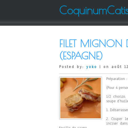
CoquinumCati
FILET MIGNON
(ESPAGNE)
Posted by:
yoko
| on août 1
Préparation 
(Pour 4 perso
1/2 chorizo,
soupe d’huil
1. Débarrasse
2. Couper l
inciser dan