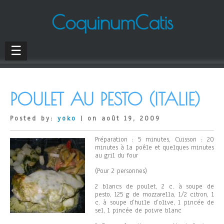
CoquinumCatis
☰
POULET AU PESTO (ITALIE)
Posted by:
yoko
| on août 19, 2009
Préparation : 5 minutes, Cuisson : 20
minutes à la poêle et quelques minutes
au gril du four
(Pour 2 personnes)
2 blancs de poulet, 2 c. à soupe de
pesto, 125 g de mozzarella, 1/2 citron, 1
c. à soupe d’huile d’olive, 1 pincée de
sel, 1 pincée de poivre blanc