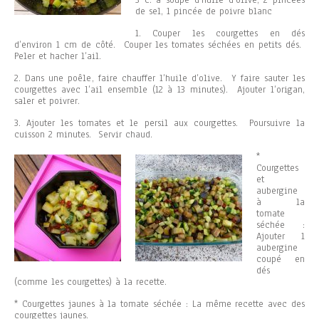
3 c. à soupe d’huile d’olive, 2 pincées
de sel, 1 pincée de poivre blanc
1. Couper les courgettes en dés
d’environ 1 cm de côté. Couper les tomates séchées en petits dés.
Peler et hacher l’ail.
2. Dans une poêle, faire chauffer l’huile d’olive. Y faire sauter les
courgettes avec l’ail ensemble (12 à 13 minutes). Ajouter l’origan,
saler et poivrer.
3. Ajouter les tomates et le persil aux courgettes. Poursuivre la
cuisson 2 minutes. Servir chaud.
*
Courgettes
et
aubergine
à la
tomate
séchée :
Ajouter 1
aubergine
coupé en
dés
(comme les courgettes) à la recette.
* Courgettes jaunes à la tomate séchée : La même recette avec des
courgettes jaunes.