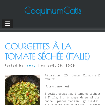
CoquinumCatis
☰
COURGETTES À LA
TOMATE SÉCHÉE (ITALIE)
Posted by:
yoko
| on août 19, 2009
Préparation : 20 minutes, Cuisson : 15
minutes
(Pour 4 personnes)
5 petites courgettes, 4 tomates séchées
à l’huile, 1 c. à soupe de persil plat
haché, 1 pincée d’origan, 1 gousse d’ail,