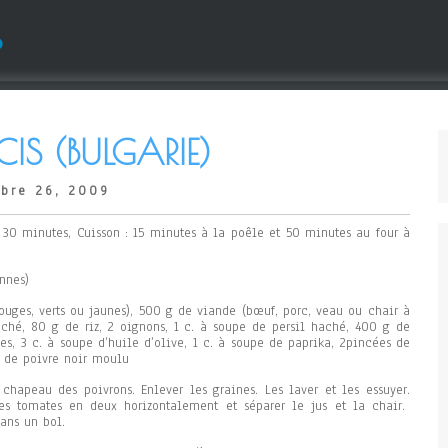
s
IS (BULGARIE)
bre 26, 2009
: 30 minutes, Cuisson : 15 minutes à la poêle et 50 minutes au four à
nnes)
rouges, verts ou jaunes), 500 g de viande (bœuf, porc, veau ou chair à
aché, 80 g de riz, 2 oignons, 1 c. à soupe de persil haché, 400 g de
es, 3 c. à soupe d’huile d’olive, 1 c. à soupe de paprika, 2pincées de
e de poivre noir moulu
 chapeau des poivrons. Enlever les graines. Les laver et les essuyer.
es tomates en deux horizontalement et séparer le jus et la chair.
dans un bol.