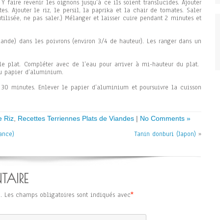
 Y faire revenir les oignons jusqu’à ce ils soient translucides. Ajouter
s. Ajouter le riz, le persil, la paprika et la chair de tomates. Saler
utilisée, ne pas saler.) Mélanger et laisser cuire pendant 2 minutes et
viande) dans les poivrons (environ 3/4 de hauteur). Les ranger dans un
 le plat. Compléter avec de l’eau pour arriver à mi-hauteur du plat.
u papier d’aluminium.
 30 minutes. Enlever le papier d’aluminium et poursuivre la cuisson
e Riz
,
Recettes Terriennes Plats de Viandes
|
No Comments »
ance)
Tanin donburi (Japon)
»
TAIRE
.
Les champs obligatoires sont indiqués avec
*