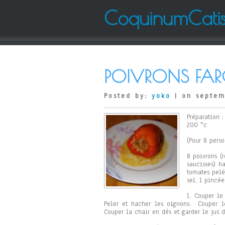
CoquinumCati
POIVRONS FARC
Posted by:
yoko
| on septem
Préparation 
200 °c
(Pour 8 perso
8 poivrons (
saucisses) h
tomates pelé
sel, 1 pincé
1. Couper le
Peler et hacher les oignons. Couper l
Couper la chair en dés et garder le jus 