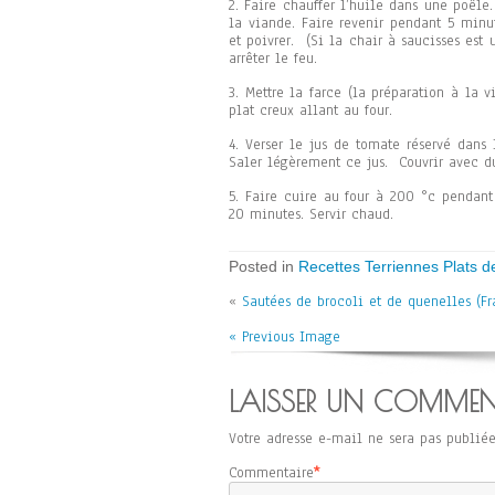
2. Faire chauffer l’huile dans une poêle.
la viande. Faire revenir pendant 5 minute
et poivrer. (Si la chair à saucisses est 
arrêter le feu.
3. Mettre la farce (la préparation à la 
plat creux allant au four.
4. Verser le jus de tomate réservé dans
Saler légèrement ce jus. Couvrir avec d
5. Faire cuire au four à 200 °c pendant
20 minutes. Servir chaud.
Posted in
Recettes Terriennes Plats d
«
Sautées de brocoli et de quenelles (Fr
« Previous Image
LAISSER UN COMMEN
Votre adresse e-mail ne sera pas publiée
Commentaire
*