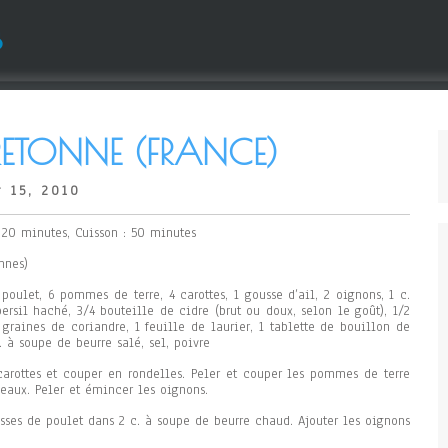
s
RETONNE (FRANCE)
 15, 2010
: 20 minutes, Cuisson : 50 minutes
nnes)
 poulet, 6 pommes de terre, 4 carottes, 1 gousse d’ail, 2 oignons, 1 c.
ersil haché, 3/4 bouteille de cidre (brut ou doux, selon le goût), 1/2
 graines de coriandre, 1 feuille de laurier, 1 tablette de bouillon de
 à soupe de beurre salé, sel, poivre
 carottes et couper en rondelles. Peler et couper les pommes de terre
eaux. Peler et émincer les oignons.
isses de poulet dans 2 c. à soupe de beurre chaud. Ajouter les oignons