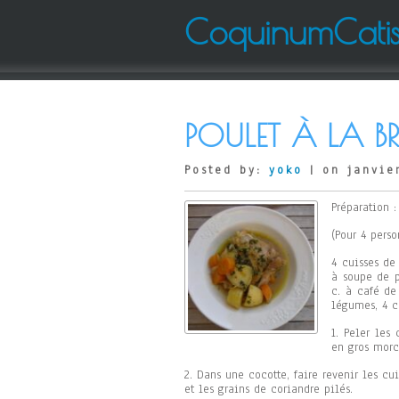
CoquinumCati
POULET À LA B
Posted by:
yoko
| on janvier
Préparation 
(Pour 4 perso
4 cuisses de
à soupe de p
c. à café de
légumes, 4 c.
1. Peler les
en gros morc
2. Dans une cocotte, faire revenir les cu
et les grains de coriandre pilés.