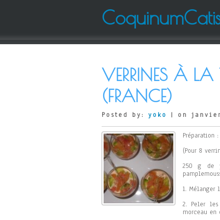
CoquinumCati
VERRINES À LA
(FRANCE)
Posted by:
yoko
| on janvier
Préparation 
(Pour 8 verri
250 g de y
pamplemousse
1. Mélanger l
2. Peler le
morceau en d