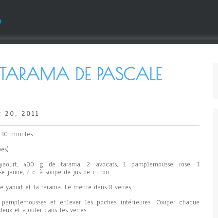
s
 TARAMA DE PASCALE
 20, 2011
: 30 minutes
nes)
aourt, 400 g de tarama, 2 avocats, 1 pamplemousse rose, 1
 jaune, 2 c. à soupe de jus de citron
e yaourt et la tarama. Le mettre dans 8 verres.
s pamplemousses et enlever les poches intérieures. Couper chaque
eux et ajouter dans les verres.