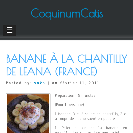
CoquinumCatis
☰
BANANE À LA CHANTILLY
DE LEANA (FRANCE)
Posted by:
yoko
| on février 11, 2011
Préparation : 5 minutes
(Pour 1 personne)
1 banane, 3 c. à soupe de chantilly, 2 c.
à soupe de cacao sucré en poudre
1. Peler et couper la banane en
rondelles. Les mettre dans une assiette.