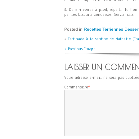
aérant. Incorporer le sucre restant au co
3. Dans 4 verres à pied, répartir le fro
par les biscuits concassés. Servir frais.
Posted in
Recettes Terriennes Desser
«
Tartinade à la sardine de Nathalie (Fr
« Previous Image
LAISSER UN COMMEN
Votre adresse e-mail ne sera pas publiée
Commentaire
*