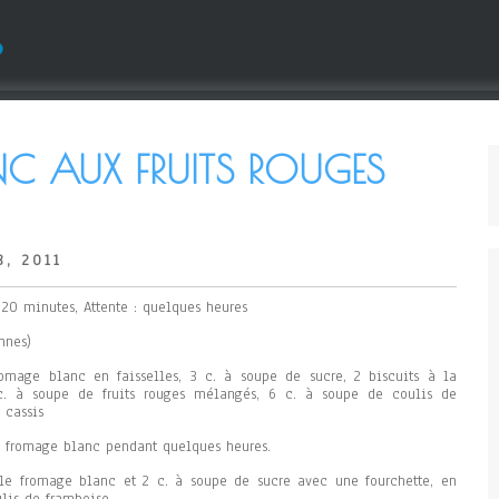
s
C AUX FRUITS ROUGES
8, 2011
 20 minutes, Attente : quelques heures
nnes)
omage blanc en faisselles, 3 c. à soupe de sucre, 2 biscuits à la
 c. à soupe de fruits rouges mélangés, 6 c. à soupe de coulis de
 cassis
le fromage blanc pendant quelques heures.
le fromage blanc et 2 c. à soupe de sucre avec une fourchette, en