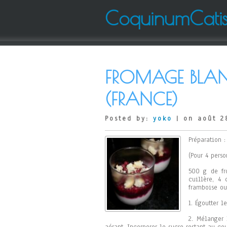
CoquinumCati
FROMAGE BLAN
(FRANCE)
Posted by:
yoko
| on août 2
Préparation :
(Pour 4 perso
500 g de fr
cuillère, 4
framboise ou
1. Égoutter 
2. Mélanger 