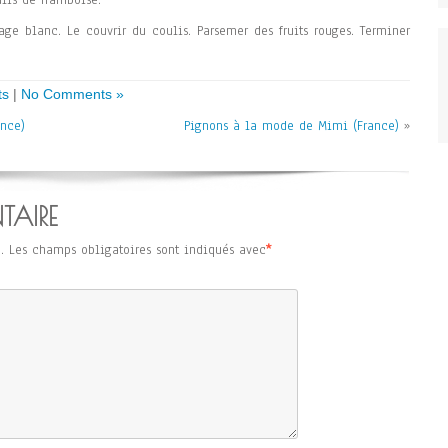
ulis de framboise.
mage blanc. Le couvrir du coulis. Parsemer des fruits rouges. Terminer
ts
|
No Comments »
ance)
Pignons à la mode de Mimi (France)
»
TAIRE
.
Les champs obligatoires sont indiqués avec
*