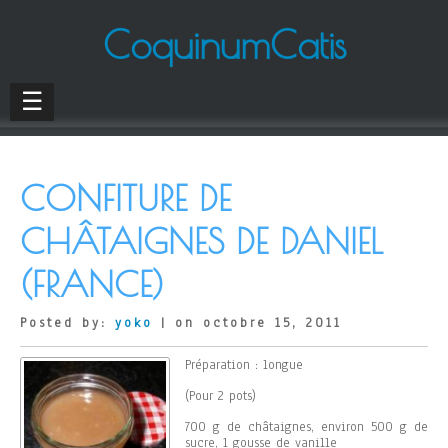
CoquinumCatis
☰
CONFITURE DE
CHÂTAIGNES DE DANIEL
(FRANCE)
Posted by:
yoko
| on octobre 15, 2011
Préparation : longue
(Pour 2 pots)
700 g de châtaignes, environ 500 g de
sucre, 1 gousse de vanille