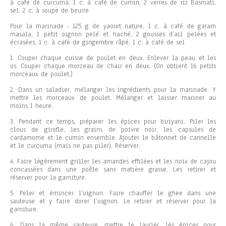
à café de curcuma, 1 c. à café de cumin, 2 verres de riz Basmati,
sel, 2 c. à soupe de beurre
Pour la marinade : 125 g de yaourt nature, 1 c. à café de garam
masala, 1 petit oignon pelé et haché, 2 gousses d’ail pelées et
écrasées, 1 c. à café de gingembre râpé, 1 c. à café de sel
1. Couper chaque cuisse de poulet en deux. Enlever la peau et les
os. Couper chaque morceau de chair en deux. (On obtient 16 petits
morceaux de poulet.)
2. Dans un saladier, mélanger les ingrédients pour la marinade. Y
mettre les morceaux de poulet. Mélanger et laisser mariner au
moins 1 heure.
3. Pendant ce temps, préparer les épices pour biriyani. Piler les
clous de girofle, les grains de poivre noir, les capsules de
cardamome et le cumin ensemble. Ajouter le bâtonnet de cannelle
et le curcuma (mais ne pas piler). Réserver.
4. Faire légèrement griller les amandes effilées et les noix de cajou
concassées dans une poêle sans matière grasse. Les retirer et
réserver pour la garniture.
5. Peler et émincer l’oignon. Faire chauffer le ghee dans une
sauteuse et y faire dorer l’oignon. Le retirer et réserver pour la
garniture.
6. Dans la même sauteuse, mettre le laurier, les épices pour