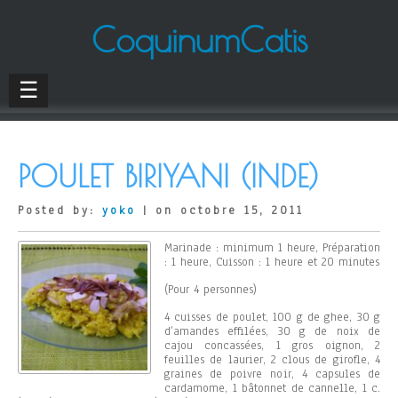
CoquinumCatis
☰
POULET BIRIYANI (INDE)
Posted by:
yoko
| on octobre 15, 2011
Marinade : minimum 1 heure, Préparation
: 1 heure, Cuisson : 1 heure et 20 minutes
(Pour 4 personnes)
4 cuisses de poulet, 100 g de ghee, 30 g
d’amandes effilées, 30 g de noix de
cajou concassées, 1 gros oignon, 2
feuilles de laurier, 2 clous de girofle, 4
graines de poivre noir, 4 capsules de
cardamome, 1 bâtonnet de cannelle, 1 c.