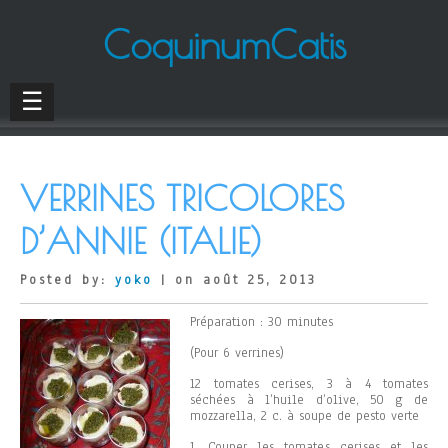
CoquinumCatis
☰
VERRINES TRICOLORES
D’ANNIE (ITALIE)
Posted by:
yoko
| on août 25, 2013
Préparation : 30 minutes
(Pour 6 verrines)
12 tomates cerises, 3 à 4 tomates
séchées à l’huile d’olive, 50 g de
mozzarella, 2 c. à soupe de pesto verte
1. Couper les tomates cerises et les