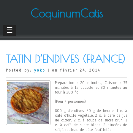
CoquinumCatis
☰
TATIN D’ENDIVES (FRANCE)
Posted by:
yoko
| on février 24, 2014
Préparation : 20 minutes, Cuisson : 35
minutes à la cocotte et 30 minutes au
four à 200 °c
(Pour 4 personnes)
800 g d’endives, 40 g de beurre, 1 c. à
café d’huile végétale, 2 c. à café de jus
de citron, 2 c. à soupe de sucre brun, 1
c. à café de sucre blanc, 2 pincées de
sel, 1 rouleau de pâte feuilletée