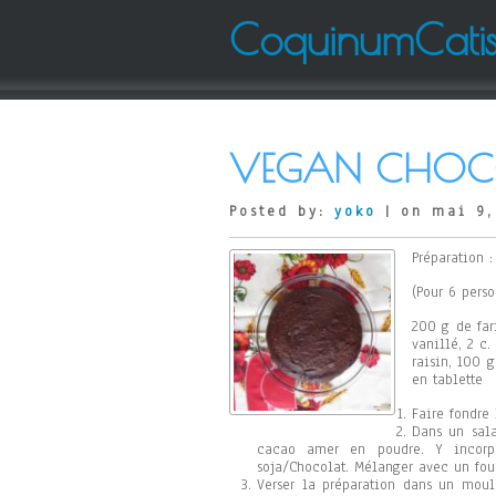
CoquinumCati
VEGAN CHOCO
Posted by:
yoko
| on mai 9,
Préparation 
(Pour 6 perso
200 g de far
vanillé, 2 c
raisin, 100 
en tablette
Faire fondre 
Dans un sala
cacao amer en poudre. Y incorp
soja/Chocolat. Mélanger avec un fou
Verser la préparation dans un moul