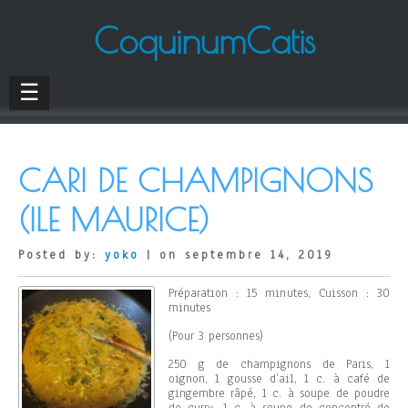
CoquinumCatis
☰
CARI DE CHAMPIGNONS
(ILE MAURICE)
Posted by:
yoko
| on septembre 14, 2019
Préparation : 15 minutes, Cuisson : 30
minutes
(Pour 3 personnes)
250 g de champignons de Paris, 1
oignon, 1 gousse d’ail, 1 c. à café de
gingembre râpé, 1 c. à soupe de poudre