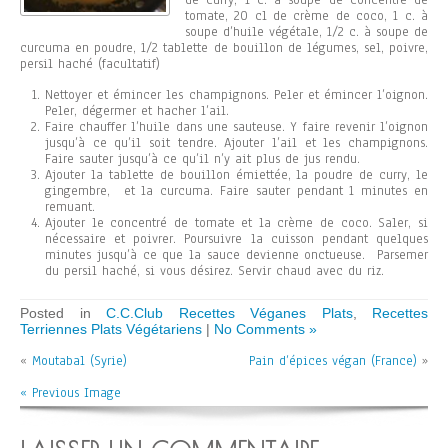
de curry, 1 c. à soupe de concentré de
tomate, 20 cl de crème de coco, 1 c. à
soupe d’huile végétale, 1/2 c. à soupe de
curcuma en poudre, 1/2 tablette de bouillon de légumes, sel, poivre,
persil haché (facultatif)
Nettoyer et émincer les champignons. Peler et émincer l’oignon.
Peler, dégermer et hacher l’ail.
Faire chauffer l’huile dans une sauteuse. Y faire revenir l’oignon
jusqu’à ce qu’il soit tendre. Ajouter l’ail et les champignons.
Faire sauter jusqu’à ce qu’il n’y ait plus de jus rendu.
Ajouter la tablette de bouillon émiettée, la poudre de curry, le
gingembre, et la curcuma. Faire sauter pendant 1 minutes en
remuant.
Ajouter le concentré de tomate et la crème de coco. Saler, si
nécessaire et poivrer. Poursuivre la cuisson pendant quelques
minutes jusqu’à ce que la sauce devienne onctueuse. Parsemer
du persil haché, si vous désirez. Servir chaud avec du riz.
Posted in
C.C.Club Recettes Véganes Plats
,
Recettes
Terriennes Plats Végétariens
|
No Comments »
«
Moutabal (Syrie)
Pain d’épices végan (France)
»
« Previous Image