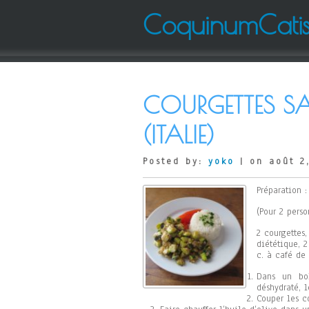
CoquinumCati
COURGETTES SA
(ITALIE)
Posted by:
yoko
| on août 2
Préparation 
(Pour 2 perso
2 courgettes
diététique, 2
c. à café de
Dans un bol
déshydraté, l
Couper les c