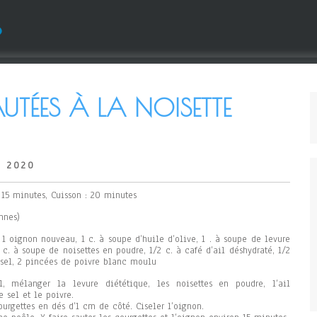
s
UTÉES À LA NOISETTE
, 2020
: 15 minutes, Cuisson : 20 minutes
nnes)
, 1 oignon nouveau, 1 c. à soupe d’huile d’olive, 1 . à soupe de levure
 c. à soupe de noisettes en poudre, 1/2 c. à café d’ail déshydraté, 1/2
 sel, 2 pincées de poivre blanc moulu
, mélanger la levure diététique, les noisettes en poudre, l’ail
e sel et le poivre.
ourgettes en dés d’1 cm de côté. Ciseler l’oignon.