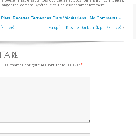
ne poêle. Y faire sauter les courgettes et l’oignon environ 15 minutes.
langer rapidement. Arrêter le feu et servir immédiatement.
Plats
,
Recettes Terriennes Plats Végétariens
|
No Comments »
 (France)
Européen Kitsune Donburi (Japon/France)
»
TAIRE
.
Les champs obligatoires sont indiqués avec
*