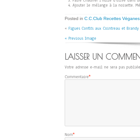
Faire chauffer l’huile d’olive dans u
Ajouter le mélange à la noisette. Mé
Posted in
C.C.Club Recettes Véganes 
«
Figues Confits aux Cointreau et Brandy
« Previous Image
LAISSER UN COMMEN
Votre adresse e-mail ne sera pas publiée
Commentaire
*
Nom
*