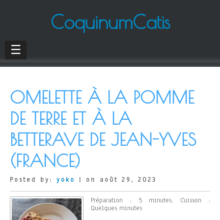
CoquinumCatis
☰
OMELETTE À LA POMME
DE TERRE ET À LA
BETTERAVE DE JEAN-YVES
(FRANCE)
Posted by:
yoko
| on août 29, 2023
Préparation : 5 minutes, Cuisson :
Quelques minutes