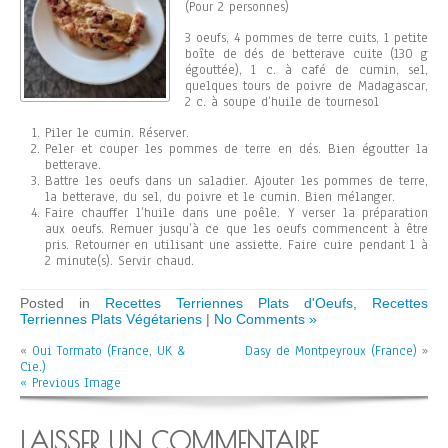
(Pour 2 personnes)
3 oeufs, 4 pommes de terre cuits, 1 petite
boîte de dés de betterave cuite (130 g
égouttée), 1 c. à café de cumin, sel,
quelques tours de poivre de Madagascar,
2 c. à soupe d’huile de tournesol
Piler le cumin. Réserver.
Peler et couper les pommes de terre en dés. Bien égoutter la
betterave.
Battre les oeufs dans un saladier. Ajouter les pommes de terre,
la betterave, du sel, du poivre et le cumin. Bien mélanger.
Faire chauffer l’huile dans une poêle. Y verser la préparation
aux oeufs. Remuer jusqu’à ce que les oeufs commencent à être
pris. Retourner en utilisant une assiette. Faire cuire pendant 1 à
2 minute(s). Servir chaud.
Posted in
Recettes Terriennes Plats d'Oeufs
,
Recettes
Terriennes Plats Végétariens
|
No Comments »
«
Oui Tormato (France, UK &
Dasy de Montpeyroux (France)
»
Cie.)
« Previous Image
LAISSER UN COMMENTAIRE