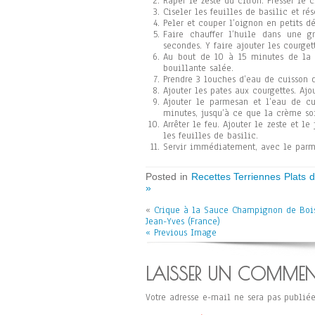
Râper le zeste du citron. Presser le c
Ciseler les feuilles de basilic et rés
Peler et couper l’oignon en petits dé
Faire chauffer l’huile dans une g
secondes. Y faire ajouter les courget
Au bout de 10 à 15 minutes de la c
bouillante salée.
Prendre 3 louches d’eau de cuisson de
Ajouter les pates aux courgettes. Aj
Ajouter le parmesan et l’eau de cu
minutes, jusqu’à ce que la crème so
Arrêter le feu. Ajouter le zeste et l
les feuilles de basilic.
Servir immédiatement, avec le parme
Posted in
Recettes Terriennes Plats
»
«
Crique à la Sauce Champignon de Boi
Jean-Yves (France)
« Previous Image
LAISSER UN COMMEN
Votre adresse e-mail ne sera pas publiée