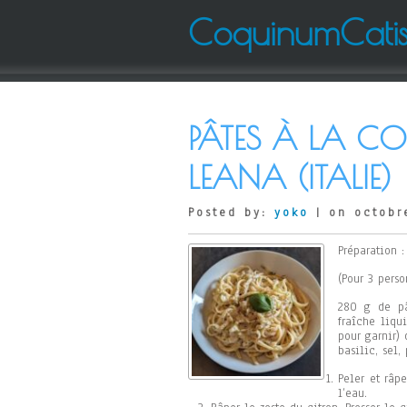
CoquinumCati
PÂTES À LA CO
LEANA (ITALIE)
Posted by:
yoko
| on octobr
Préparation 
(Pour 3 perso
280 g de pât
fraîche liqui
pour garnir)
basilic, sel,
Peler et râp
l’eau.