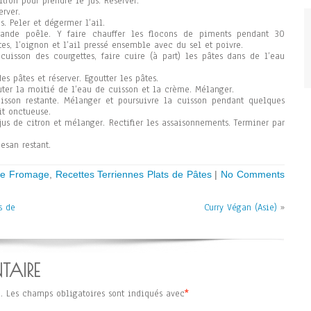
itron pour prendre le jus. Réserver.
erver.
s. Peler et dégermer l’ail.
rande poêle. Y faire chauffer les flocons de piments pendant 30
tes, l’oignon et l’ail pressé ensemble avec du sel et poivre.
uisson des courgettes, faire cuire (à part) les pâtes dans de l’eau
s pâtes et réserver. Egoutter les pâtes.
outer la moitié de l’eau de cuisson et la crème. Mélanger.
isson restante. Mélanger et poursuivre la cuisson pendant quelques
it onctueuse.
e jus de citron et mélanger. Rectifier les assaisonnements. Terminer par
san restant.
 de Fromage
,
Recettes Terriennes Plats de Pâtes
|
No Comments
s de
Curry Végan (Asie)
»
TAIRE
.
Les champs obligatoires sont indiqués avec
*