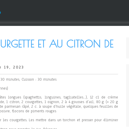
s
URGETTE ET AU CITRON DE
e 19, 2023
: 30 minutes, Cuisson : 30 minutes
nnes)
es longues (spaghettis, linguines, tagliatelles…), 12 cl de crème
de, 1 citron, 2 courgettes, 1 oignon, 2 à 4 gousses d’ail, 80 g (+ 20 g
 de parmesan râpé, 2 c. à soupe d’huile végétale, quelques feuilles de
 poivre, flocons de piments rouges
er les courgettes. Les mettre dans un torchon et presser pour éliminer