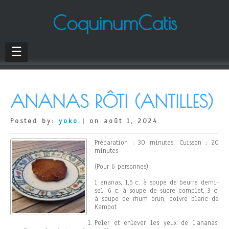
CoquinumCatis
☰
ANANAS RÔTI (ANTILLES)
Posted by:
yoko
| on août 1, 2024
Préparation : 30 minutes, Cuisson : 20
minutes
(Pour 6 personnes)
1 ananas, 1,5 c. à soupe de beurre demi-
sel, 6 c. à soupe de sucre complet, 3 c.
à soupe de rhum brun, poivre blanc de
Kampot
Peler et enlever les yeux de l’ananas.