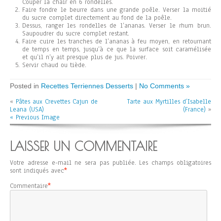
Couper la chair en 6 rondelles.
Faire fondre le beurre dans une grande poêle. Verser la moitié
du sucre complet directement au fond de la poêle.
Dessus, ranger les rondelles de l’ananas. Verser le rhum brun.
Saupoudrer du sucre complet restant.
Faire cuire les tranches de l’ananas à feu moyen, en retournant
de temps en temps, jusqu’à ce que la surface soit caramélisée
et qu’il n’y ait presque plus de jus. Poivrer.
Servir chaud ou tiède.
Posted in
Recettes Terriennes Desserts
|
No Comments »
«
Pâtes aux Crevettes Cajun de
Tarte aux Myrtilles d’Isabelle
Leana (USA)
(France)
»
« Previous Image
LAISSER UN COMMENTAIRE
Votre adresse e-mail ne sera pas publiée.
Les champs obligatoires
sont indiqués avec
*
Commentaire
*